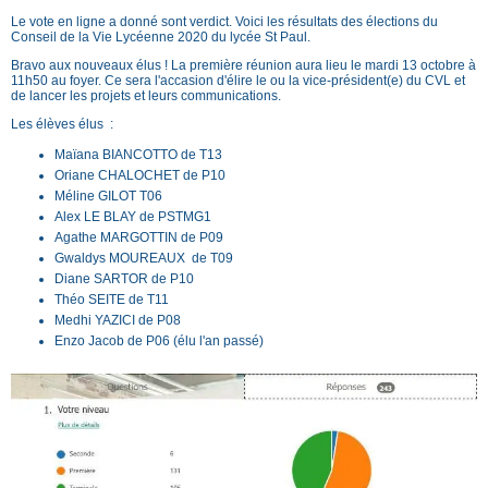
Le vote en ligne a donné sont verdict. Voici les résultats des élections du
Conseil de la Vie Lycéenne 2020 du lycée St Paul.
Bravo aux nouveaux élus ! La première réunion aura lieu le mardi 13 octobre à
11h50 au foyer. Ce sera l'accasion d'élire le ou la vice-président(e) du CVL et
de lancer les projets et leurs communications.
Les élèves élus :
Maïana BIANCOTTO de T13
Oriane CHALOCHET de P10
Méline GILOT T06
Alex LE BLAY de PSTMG1
Agathe MARGOTTIN de P09
Gwaldys MOUREAUX de T09
Diane SARTOR de P10
Théo SEITE de T11
Medhi YAZICI de P08
Enzo Jacob de P06 (élu l'an passé)