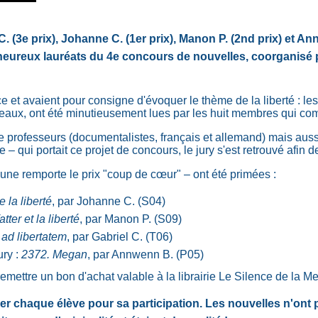
C. (3e prix), Johanne C. (1er prix), Manon P. (2nd prix) et 
heureux lauréats du 4e concours de nouvelles, coorganisé pa
ce et avaient pour consigne d'évoquer le thème de la liberté : le
veaux, ont été minutieusement lues par les huit membres qui com
e professeurs (documentalistes, français et allemand) mais au
 – qui portait ce projet de concours, le jury s'est retrouvé afin d
'une remporte le prix "coup de cœur" – ont été primées :
 la liberté
, par Johanne C. (S04)
tter et la liberté
, par Manon P. (S09)
 ad libertatem
, par Gabriel C. (T06)
ry :
2372. Megan
, par Annwenn B. (P05)
emettre un bon d'achat valable à la librairie Le Silence de la Me
cier chaque élève pour sa participation. Les nouvelles n'ont 