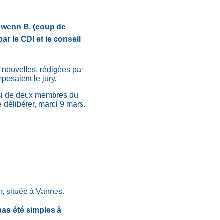
Annwenn B. (coup de
r le CDI et le conseil
s nouvelles, rédigées par
posaient le jury.
ssi de deux membres du
e délibérer, mardi 9 mars.
r, située à Vannes.
pas été simples à