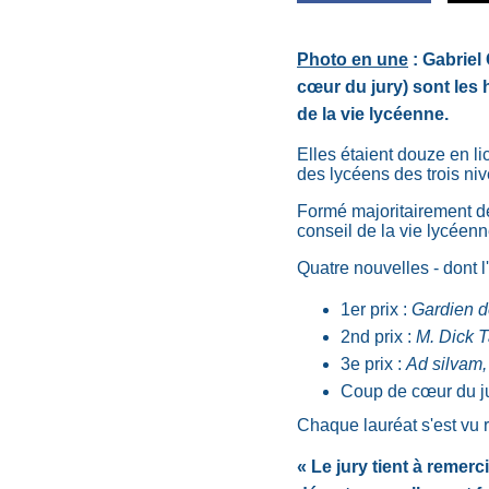
Photo en une
: Gabriel 
cœur du jury) sont les 
de la vie lycéenne.
Elles étaient douze en li
des lycéens des trois ni
Formé majoritairement d
conseil de la vie lycéenne
Quatre nouvelles - dont l
1er prix :
Gardien de
2nd prix :
M. Dick Ta
3e prix :
Ad silvam,
Coup de cœur du ju
Chaque lauréat s'est vu r
« Le jury tient à remer