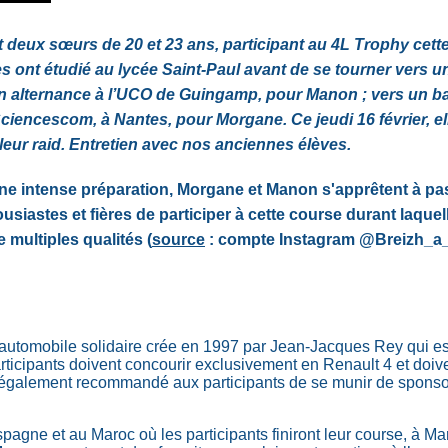
deux sœurs de 20 et 23 ans, participant au 4L Trophy cett
es ont étudié au lycée Saint-Paul avant de se tourner vers u
 alternance à l’UCO de Guingamp, pour Manon ; vers un 
iencescom, à Nantes, pour Morgane. Ce jeudi 16 février, el
 leur raid. Entretien avec nos anciennes élèves.
ne intense préparation, Morgane et Manon s'apprêtent à pa
usiastes et fières de participer à cette course durant laquel
 multiples qualités (
source
: compte Instagram @Breizh_a_
 automobile solidaire crée en 1997 par Jean-Jacques Rey qui es
ticipants doivent concourir exclusivement en Renault 4 et doiv
est également recommandé aux participants de se munir de sponsor
pagne et au Maroc où les participants finiront leur course, à Ma