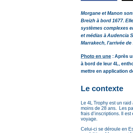
Morgane et Manon sont 
Breizh à bord 1677. Ell
systèmes complexes en
et médias à Audencia Sc
Marrakech, l'arrivée de
Photo en une
: Après u
à bord de leur 4L, entho
mettre en application de
Le contexte
Le 4L Trophy est un raid
moins de 28 ans. Les par
frais d’inscriptions. Il 
voyage.
Celui-ci se déroule en Es