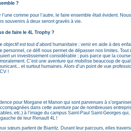
nsemble ?
r l’une comme pour l’autre, le faire ensemble était évident. Nous
s souvenirs à deux seront gravés à vie.
us de faire le 4L Trophy ?
e objectif est tout d’abord humanitaire : venir en aide à des enf
ue personnel, ce défi nous permet de dépasser nos limites. Tout
uiert un investissement considérable ; puis parce que la cours
t moralement. C’est une aventure qui mobilise beaucoup de qual
nicant... et surtout humaines. Alors d’un point de vue profession
 CV !
dence pour Morgane et Manon qui sont parvenues à s’organiser 
t accompagnées dans cette aventure par de nombreuses entrepri
rtables, etc.) à l'image du campus Saint-Paul Saint-Georges qui, 
 gauche de leur Renault 4L !
deux sœurs partent de Biarritz. Durant leur parcours, elles traver