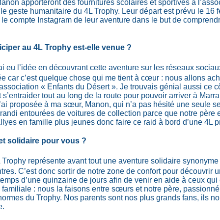
non apporteront des fournitures scolaires et sportives à l’asso
 le geste humanitaire du 4L Trophy. Leur départ est prévu le 16 f
 le compte Instagram de leur aventure dans le but de comprendr
.
iciper au 4L Trophy est-elle venue ?
 ai eu l’idée en découvrant cette aventure sur les réseaux socia
ée car c’est quelque chose qui me tient à cœur : nous allons ac
l’association « Enfants du Désert ». Je trouvais génial aussi ce c
 s’entraider tout au long de la route pour pouvoir arriver à Marr
’ai proposée à ma sœur, Manon, qui n’a pas hésité une seule s
randi entourées de voitures de collection parce que notre père
allyes en famille plus jeunes donc faire ce raid à bord d’une 4L p
t solidaire pour vous ?
4L Trophy représente avant tout une aventure solidaire synonym
res. C’est donc sortir de notre zone de confort pour découvrir u
temps d’une quinzaine de jours afin de venir en aide à ceux qui 
 familiale : nous la faisons entre sœurs et notre père, passion
 normes du Trophy. Nos parents sont nos plus grands fans, ils no
e.