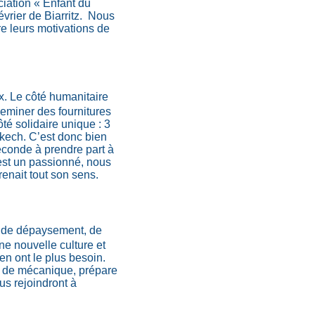
ciation « Enfant du
évrier de Biarritz. Nous
e leurs motivations de
ux. Le côté humanitaire
heminer des fournitures
ôté solidaire unique : 3
akech. C’est donc bien
econde à prendre part à
 est un passionné, nous
renait tout son sens.
e de dépaysement, de
ne nouvelle culture et
en ont le plus besoin.
né de mécanique, prépare
us rejoindront à