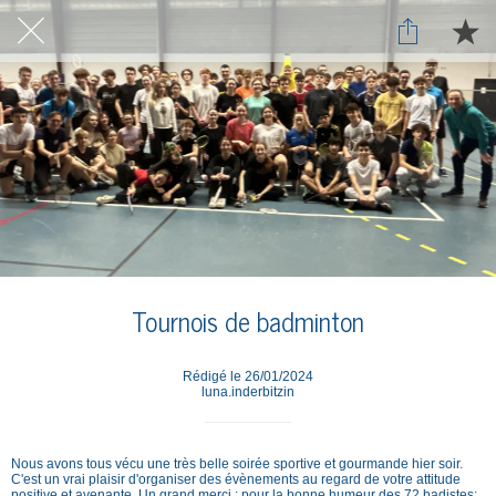
Tournois de badminton
Rédigé le 26/01/2024
luna.inderbitzin
Nous avons tous vécu une très belle soirée sportive et gourmande hier soir.
C'est un vrai plaisir d'organiser des évènements au regard de votre attitude
positive et avenante. Un grand merci : pour la bonne humeur des 72 badistes;