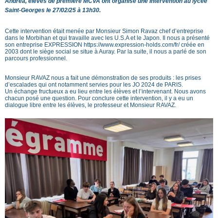
Andrea, élèves de première MCVA ont organisé une Intervention au lycée
Saint-Georges le 27/02/25 à 13h30.
Cette intervention était menée par Monsieur Simon Ravaz chef d’entreprise
dans le Morbihan et qui travaille avec les U.S.A et le Japon. Il nous a présenté
son entreprise EXPRESSION https://www.expression-holds.com/fr/ créée en
2003 dont le siège social se situe à Auray. Par la suite, il nous a parlé de son
parcours professionnel.
Monsieur RAVAZ nous a fait une démonstration de ses produits : les prises
d’escalades qui ont notamment servies pour les JO 2024 de PARIS.
Un échange fructueux a eu lieu entre les élèves et l’intervenant. Nous avons
chacun posé une question. Pour conclure cette intervention, il y a eu un
dialogue libre entre les élèves, le professeur et Monsieur RAVAZ.